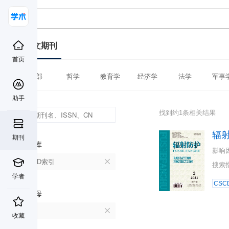
中文期刊
首页
全部
哲学
教育学
经济学
法学
军事
助手
找到约1条相关结果
辐
期刊
数据库
影响
CSCD索引
搜索
学者
CSC
首字母
F
收藏