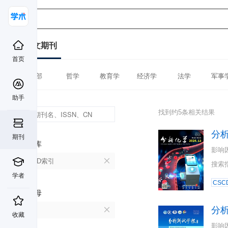
中文期刊
首页
全部
哲学
教育学
经济学
法学
军事
助手
找到约5条相关结果
分
期刊
数据库
影响
CSCD索引
搜索
学者
CSC
首字母
分
F
收藏
影响