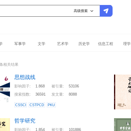
高级搜索
学
军事学
文学
艺术学
历史学
信息工程
理学
9条相关结果
思想战线
影响因子
:
1.868
被引量
:
53106
搜索指数
:
36591
发文量
:
8088
CSSCI
CSTPCD
PKU
哲学研究
影响因子
:
1.854
被引量
:
101886