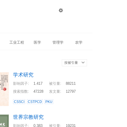

登录
注册
工业工程
医学
管理学
农学
按被引量
学术研究
影响因子
:
1.417
被引量
:
88211
搜索指数
:
47228
发文量
:
12797
CSSCI
CSTPCD
PKU
世界宗教研究
影响因子
:
0.383
被引量
:
19231