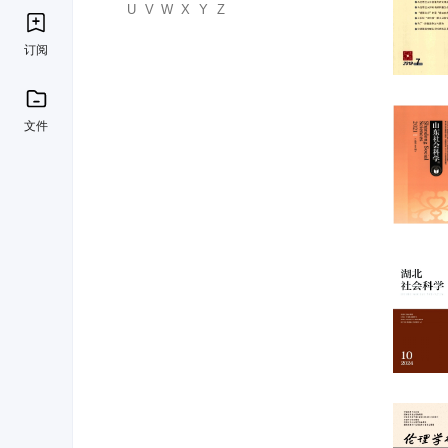
U
V
W
X
Y
Z
订阅
文件