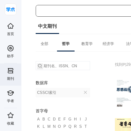
中文期刊
首页
全部
哲学
教育学
经济学
法
助手
找到约2
期刊
数据库
CSSCI索引
学者
首字母
A
B
C
D
E
F
G
H
I
J
收藏
K
L
M
N
O
P
Q
R
S
T