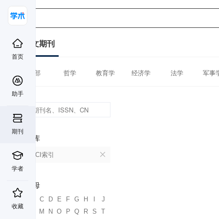
中文期刊
首页
全部
哲学
教育学
经济学
法学
军事
助手
期刊
数据库
CSSCI索引
学者
首字母
A
B
C
D
E
F
G
H
I
J
收藏
K
L
M
N
O
P
Q
R
S
T