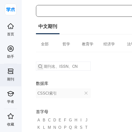
中文期刊
首页
全部
哲学
教育学
经济学
法
助手
期刊
数据库
CSSCI索引
学者
首字母
A
B
C
D
E
F
G
H
I
J
收藏
K
L
M
N
O
P
Q
R
S
T