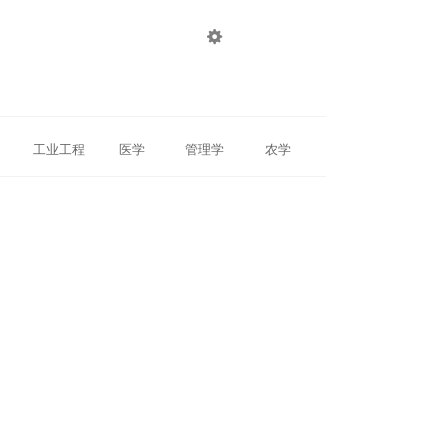

登录
注册
工业工程
医学
管理学
农学