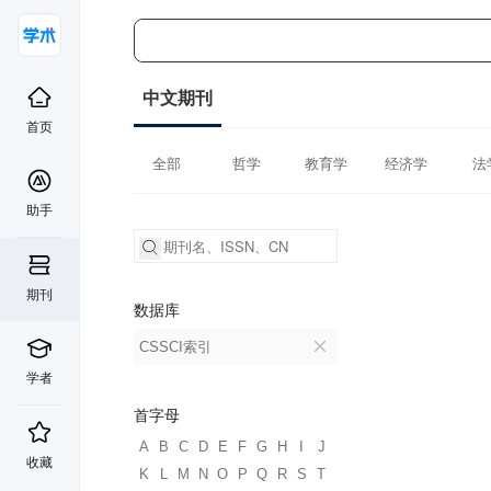
中文期刊
首页
全部
哲学
教育学
经济学
法
助手
期刊
数据库
CSSCI索引
学者
首字母
A
B
C
D
E
F
G
H
I
J
收藏
K
L
M
N
O
P
Q
R
S
T