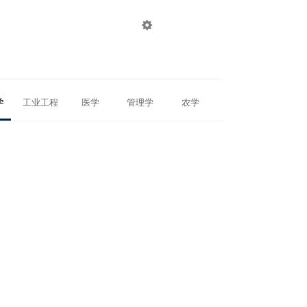

登录
注册
学
工业工程
医学
管理学
农学