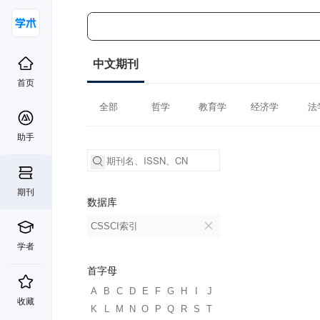
中文期刊
首页
全部
哲学
教育学
经济学
法
助手
期刊
数据库
CSSCI索引
学者
首字母
A
B
C
D
E
F
G
H
I
J
收藏
K
L
M
N
O
P
Q
R
S
T