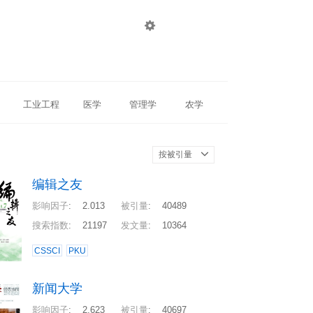

登录
注册
工业工程
医学
管理学
农学
按被引量
编辑之友
影响因子
:
2.013
被引量
:
40489
搜索指数
:
21197
发文量
:
10364
CSSCI
PKU
新闻大学
影响因子
:
2.623
被引量
:
40697