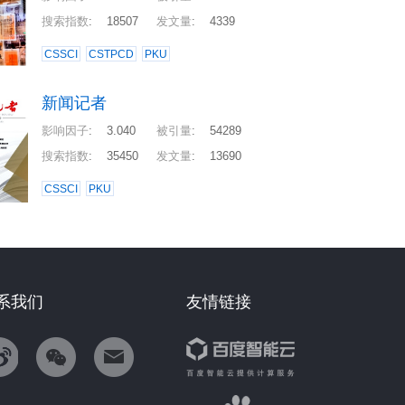
搜索指数
:
18507
发文量
:
4339
CSSCI
CSTPCD
PKU
新闻记者
影响因子
:
3.040
被引量
:
54289
搜索指数
:
35450
发文量
:
13690
CSSCI
PKU
系我们
友情链接