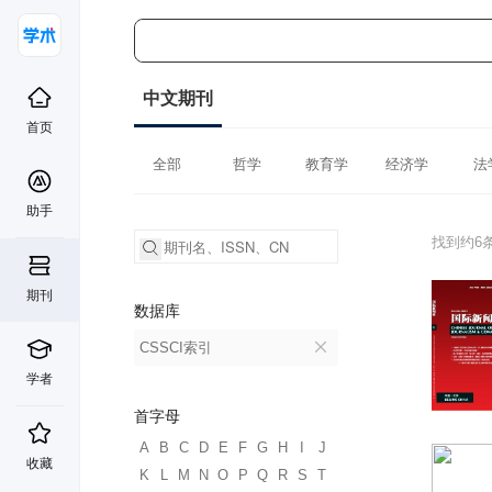
中文期刊
首页
全部
哲学
教育学
经济学
法
助手
找到约6
期刊
数据库
CSSCI索引
学者
首字母
A
B
C
D
E
F
G
H
I
J
收藏
K
L
M
N
O
P
Q
R
S
T