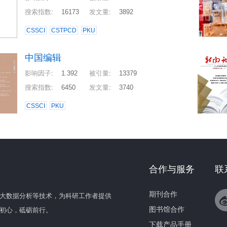
搜索指数
:
16173
发文量
:
3892
CSSCI
CSTPCD
PKU
中国编辑
影响因子
:
1.392
被引量
:
13379
搜索指数
:
6450
发文量
:
3740
CSSCI
PKU
合作与服务
联
期刊合作
大数据分析等技术，为科研工作者提供
图书馆合作
初心，砥砺前行。
下载产品手册