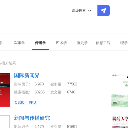
高级搜索
学
军事学
传播学
艺术学
历史学
信息工程
理学
条相关结果
国际新闻界
影响因子
:
3.970
被引量
:
77562
搜索指数
:
30235
发文量
:
6746
CSSCI
PKU
新闻与传播研究
影响因子
:
4.179
被引量
:
51691