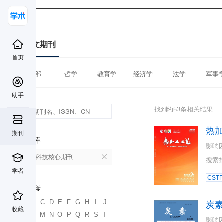
中文期刊
首页
全部
哲学
教育学
经济学
法学
军事
助手
找到约53条相关结果
热
期刊
数据库
影响
中国科技核心期刊
搜索
学者
CST
首字母
A
B
C
D
E
F
G
H
I
J
炭
收藏
K
L
M
N
O
P
Q
R
S
T
影响