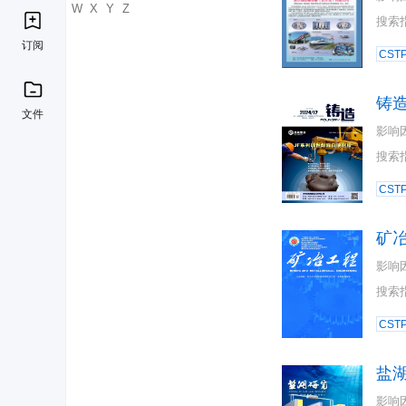
U
V
W
X
Y
Z
搜索
订阅
CST
铸
文件
影响
搜索
CST
矿
影响
搜索
CST
盐
影响