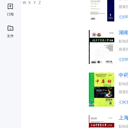
U
V
W
X
Y
Z
搜索
订阅
CST
湖
文件
影响
搜索
CST
中
影响
搜索
CSC
上
影响