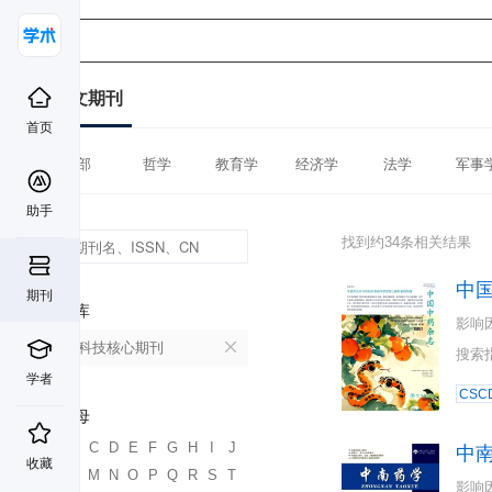
中文期刊
首页
全部
哲学
教育学
经济学
法学
军事
助手
找到约34条相关结果
中
期刊
数据库
影响
中国科技核心期刊
搜索
学者
CSC
首字母
A
B
C
D
E
F
G
H
I
J
中
收藏
K
L
M
N
O
P
Q
R
S
T
影响