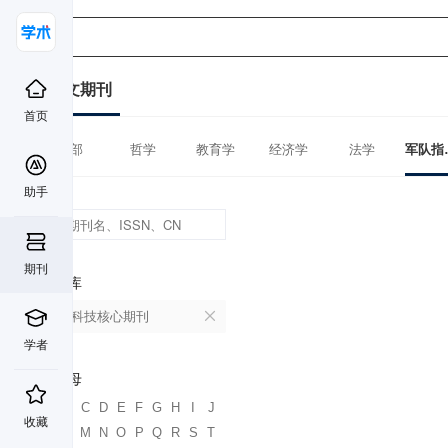
中文期刊
首页
全部
哲学
教育学
经济学
法学
军
助手
期刊
数据库
中国科技核心期刊
学者
首字母
A
B
C
D
E
F
G
H
I
J
收藏
K
L
M
N
O
P
Q
R
S
T