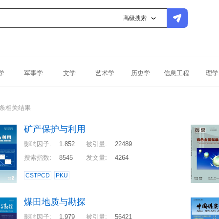
高级搜索
学
军事学
文学
艺术学
历史学
信息工程
理学
4条相关结果
矿产保护与利用
影响因子
:
1.852
被引量
:
22489
搜索指数
:
8545
发文量
:
4264
CSTPCD
PKU
煤田地质与勘探
影响因子
:
1.979
被引量
:
56421