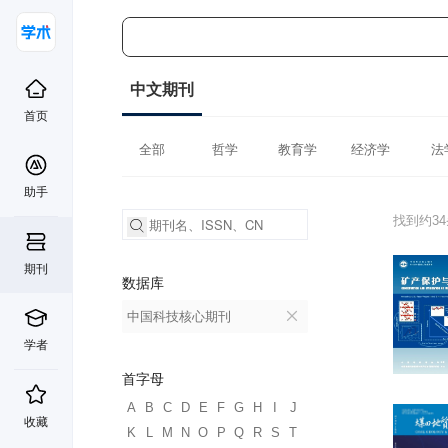
中文期刊
首页
全部
哲学
教育学
经济学
法
助手
找到约3
期刊
数据库
中国科技核心期刊
学者
首字母
A
B
C
D
E
F
G
H
I
J
收藏
K
L
M
N
O
P
Q
R
S
T