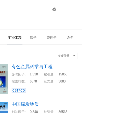

登录
注册
矿业工程
医学
管理学
农学
按被引量
有色金属科学与工程
影响因子
:
1.338
被引量
:
15866
搜索指数
:
6578
发文量
:
3083
CSTPCD
中国煤炭地质
影响因子
:
0.840
被引量
:
36565