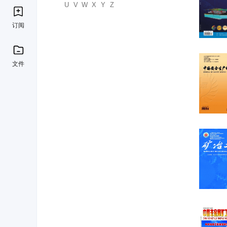
U
V
W
X
Y
Z
订阅
文件