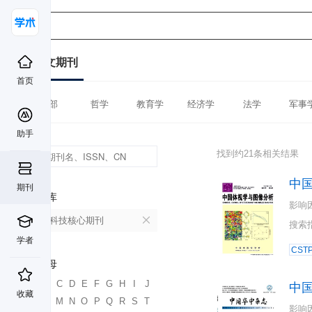
中文期刊
首页
全部
哲学
教育学
经济学
法学
军事
助手
找到约21条相关结果
中
期刊
数据库
影响
中国科技核心期刊
搜索
学者
CST
首字母
A
B
C
D
E
F
G
H
I
J
中
收藏
K
L
M
N
O
P
Q
R
S
T
影响