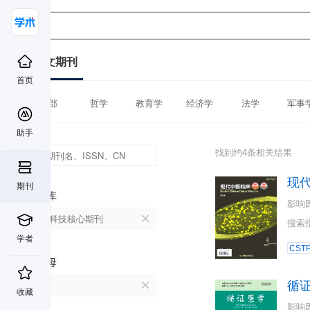
中文期刊
首页
全部
哲学
教育学
经济学
法学
军事
助手
找到约4条相关结果
现
期刊
数据库
影响
中国科技核心期刊
搜索
学者
CST
首字母
循
X
收藏
影响