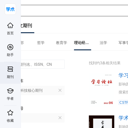
中文期刊
首页
全部
哲学
教育学
理论经济学
法学
军事
助手
找到约3条相关结果
学
期刊
数据库
影响
中国科技核心期刊
搜索
学者
CST
首字母
学
X
收藏
影响