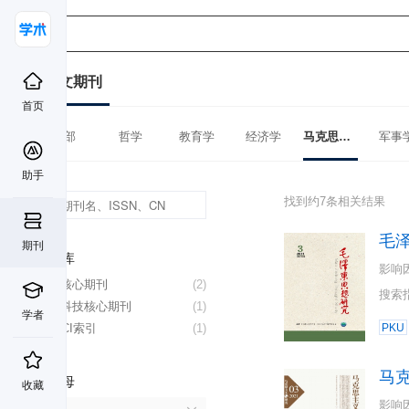
中文期刊
首页
全部
哲学
教育学
经济学
马克思主义理论
军事
助手
找到约7条相关结果
毛
期刊
数据库
影响
北大核心期刊
(2)
搜索
中国科技核心期刊
(1)
学者
CSSCI索引
(1)
PKU
马
首字母
收藏
影响