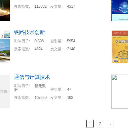
搜索指数
:
115332
发文量
:
4317
铁路技术创新
影响因子
:
0.698
被引量
:
5954
搜索指数
:
4824
发文量
:
2140
通信与计算技术
影响因子
:
暂无数
据
被引量
:
47
搜索指数
:
107629
发文量
:
192
1
2
