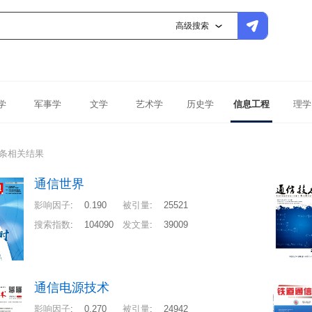
高级搜索
学
军事学
文学
艺术学
历史学
信息工程
理学
9条相关结果
通信世界
影响因子
:
0.190
被引量
:
25521
搜索指数
:
104090
发文量
:
39009
通信电源技术
影响因子
:
0.270
被引量
:
24942