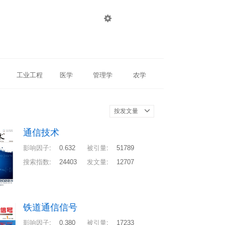

登录
注册
工业工程
医学
管理学
农学
按发文量
通信技术
影响因子
:
0.632
被引量
:
51789
搜索指数
:
24403
发文量
:
12707
铁道通信信号
影响因子
:
0.380
被引量
:
17233