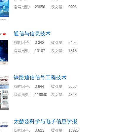
搜索指数
:
23656
发文量
:
9006
通信与信息技术
影响因子
:
0.342
被引量
:
5495
搜索指数
:
10107
发文量
:
7813
铁路通信信号工程技术
影响因子
:
0.844
被引量
:
9553
搜索指数
:
118840
发文量
:
4323
太赫兹科学与电子信息学报
影响因子
:
0.613
被引量
:
13926