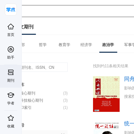
中文期刊
首页
全部
哲学
教育学
经济学
政治学
军事
助手
找到约11条相关结果
同
期刊
数据库
影响
北大核心期刊
(3)
搜索
中国科技核心期刊
(3)
学者
CSSCI索引
(1)
统
首字母
收藏
影响