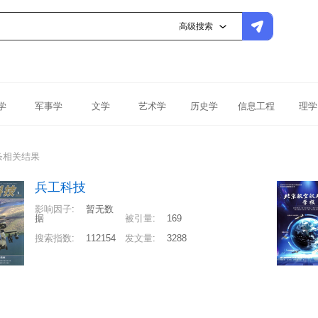
高级搜索
学
军事学
文学
艺术学
历史学
信息工程
理学
条相关结果
兵工科技
影响因子
:
暂无数
据
被引量
:
169
搜索指数
:
112154
发文量
:
3288