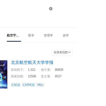

登录
注册
航空宇航科学与技术
医学
管理学
农学
按搜索指数
北京航空航天大学学报
影响因子
:
1.521
被引量
:
86808
搜索指数
:
22596
发文量
:
8537
CSCD
CSTPCD
PKU