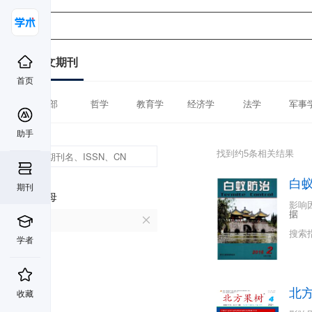
中文期刊
首页
全部
哲学
教育学
经济学
法学
军事
助手
找到约5条相关结果
白
期刊
首字母
影响
据
B
搜索
学者
北
收藏