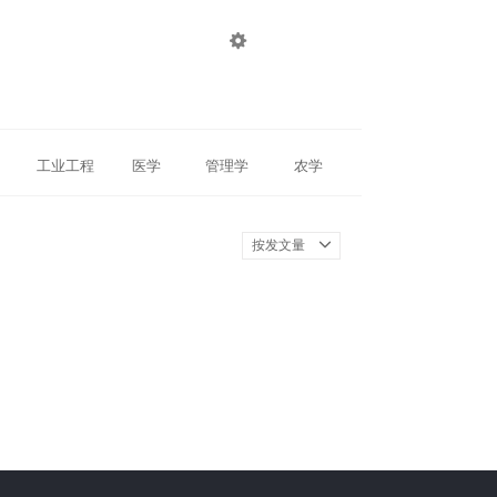

登录
注册
工业工程
医学
管理学
农学
按发文量