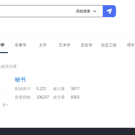
高级搜索
会学
军事学
文学
艺术学
历史学
信息工程
理学
条相关结果
秘书
影响因子
:
0.272
被引量
:
3977
搜索指数
:
106237
发文量
:
8303