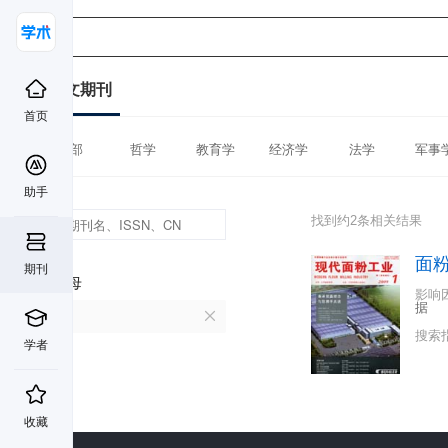
中文期刊
首页
全部
哲学
教育学
经济学
法学
军事
助手
找到约2条相关结果
面
期刊
首字母
影响
据
M
搜索
学者
收藏