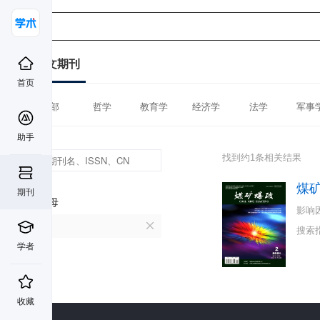
中文期刊
首页
全部
哲学
教育学
经济学
法学
军事
助手
找到约1条相关结果
煤
期刊
首字母
影响
M
搜索
学者
收藏