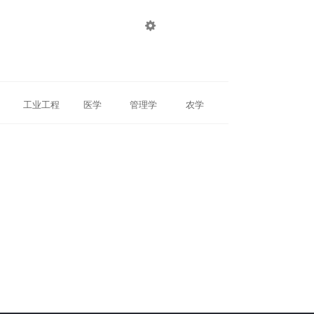

登录
注册
工业工程
医学
管理学
农学