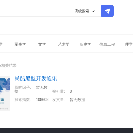
高级搜索
学
军事学
文学
艺术学
历史学
信息工程
理学
条相关结果
民船船型开发通讯
影响因子
:
暂无数
据
被引量
:
8
搜索指数
:
108608
发文量
:
暂无数据