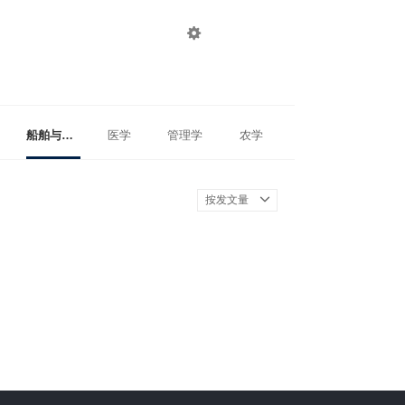

登录
注册
船舶与海洋工程
医学
管理学
农学
按发文量