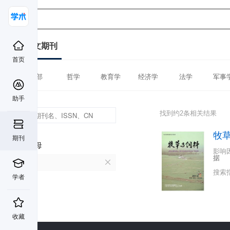
中文期刊
首页
全部
哲学
教育学
经济学
法学
军事
助手
找到约2条相关结果
牧
期刊
首字母
影响
据
M
搜索
学者
收藏