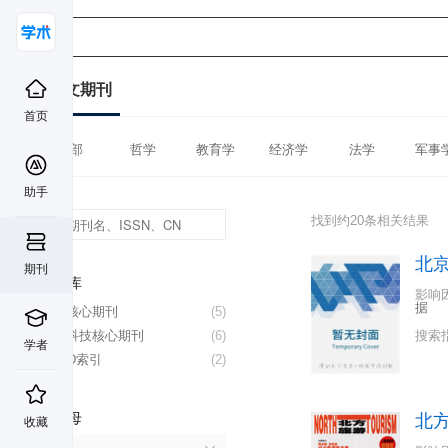
中文期刊
首页
全部
哲学
教育学
经济学
法学
军事
助手
找到约20条相关结果
北
期刊
数据库
影响
据
北大核心期刊
(5)
中国科技核心期刊
(6)
搜索
学者
CSCD索引
(2)
首字母
北
收藏