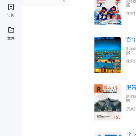
B
影响
据
搜索
订阅
文件
百
影响
据
搜索
报
影响
据
搜索
北