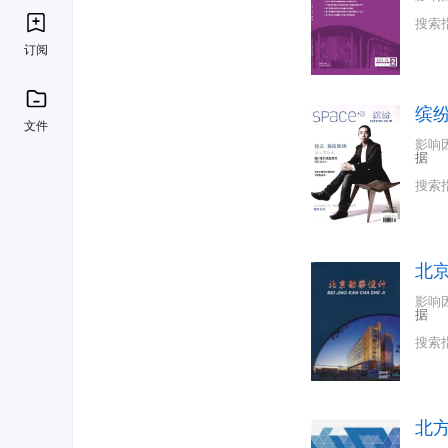
搜索
订阅
缤
文件
影响
据
搜索
北
影响
据
搜索
北