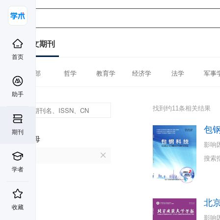
中文期刊
首页
全部
哲学
教育学
经济学
法学
军事
助手
找到约11条相关结果
包
期刊
首字母
影响
B
搜索
学者
北
收藏
影响