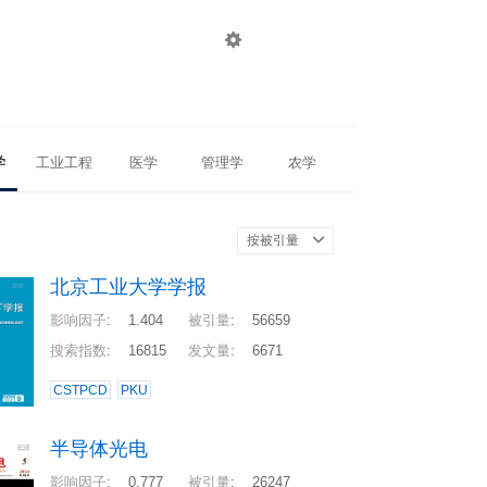

登录
注册
学
工业工程
医学
管理学
农学
按被引量
北京工业大学学报
影响因子
:
1.404
被引量
:
56659
搜索指数
:
16815
发文量
:
6671
CSTPCD
PKU
半导体光电
影响因子
:
0.777
被引量
:
26247