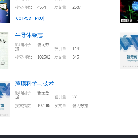
搜索指数
:
4564
发文量
:
2687
CSTPCD
PKU
半导体杂志
影响因子
:
暂无数
据
被引量
:
1441
搜索指数
:
102502
发文量
:
345
薄膜科学与技术
影响因子
:
暂无数
据
被引量
:
27
搜索指数
:
102195
发文量
:
暂无数据