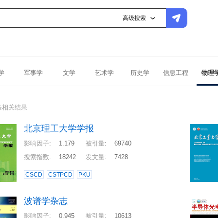
高级搜索
学
军事学
文学
艺术学
历史学
信息工程
物理
条相关结果
北京理工大学学报
影响因子
:
1.179
被引量
:
69740
搜索指数
:
18242
发文量
:
7428
CSCD
CSTPCD
PKU
波谱学杂志
影响因子
:
0.945
被引量
:
10613