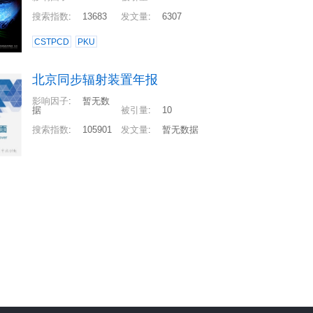
搜索指数
:
13683
发文量
:
6307
CSTPCD
PKU
北京同步辐射装置年报
影响因子
:
暂无数
据
被引量
:
10
搜索指数
:
105901
发文量
:
暂无数据