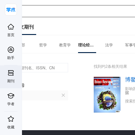
中文期刊
首页
全部
哲学
教育学
理论经济学
法学
军事
助手
找到约2条相关结果
博
期刊
首字母
影响
据
B
搜索
学者
收藏