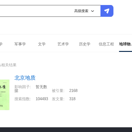
高级搜索
学
军事学
文学
艺术学
历史学
信息工程
地球
条相关结果
北京地质
影响因子
:
暂无数
据
被引量
:
2168
搜索指数
:
104493
发文量
:
318