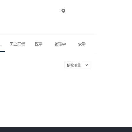

登录
注册
物理学
工业工程
医学
管理学
农学
按被引量