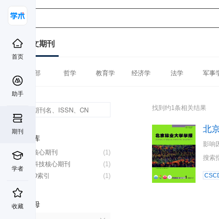
中文期刊
首页
全部
哲学
教育学
经济学
法学
军事
助手
找到约1条相关结果
北
期刊
数据库
影响
北大核心期刊
(1)
搜索
中国科技核心期刊
(1)
学者
CSCD索引
(1)
CSC
首字母
收藏