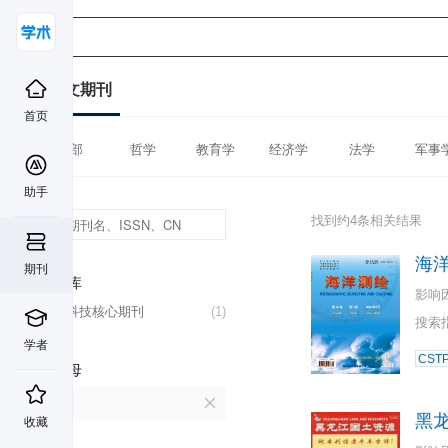
中文期刊
首页
全部
哲学
教育学
经济学
法学
军事
助手
找到约4条相关结果
海
期刊
数据库
影响
中国科技核心期刊
(1)
搜索
学者
CST
首字母
H
黑
收藏