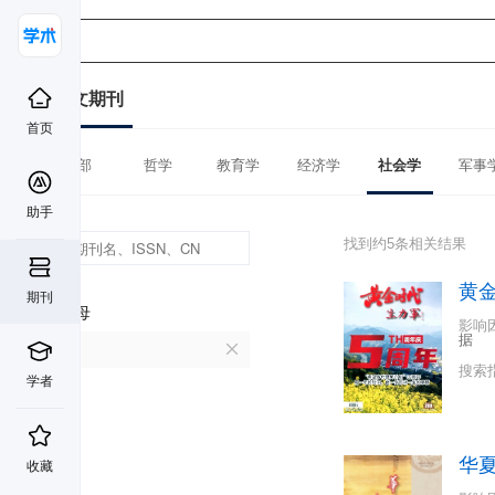
中文期刊
首页
全部
哲学
教育学
经济学
社会学
军事
助手
找到约5条相关结果
黄
期刊
首字母
影响
据
H
搜索
学者
华
收藏