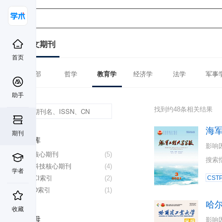
中文期刊
首页
全部
哲学
教育学
经济学
法学
军事
助手
找到约48条相关结果
海
期刊
数据库
影响
北大核心期刊
(5)
搜索
中国科技核心期刊
(4)
学者
CSSCI索引
(2)
CST
CSCD索引
(1)
哈
收藏
首字母
影响