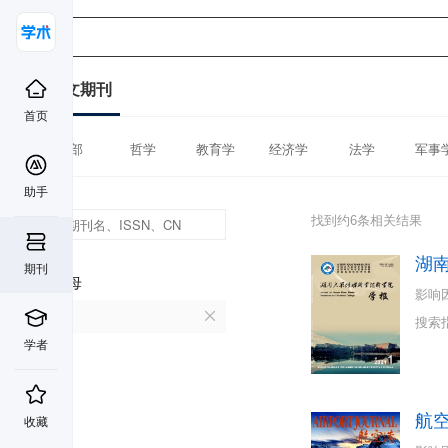
中文期刊
首页
全部
哲学
教育学
经济学
法学
军事
助手
找到约6条相关结果
湖
期刊
首字母
影响
H
搜索
学者
航
收藏