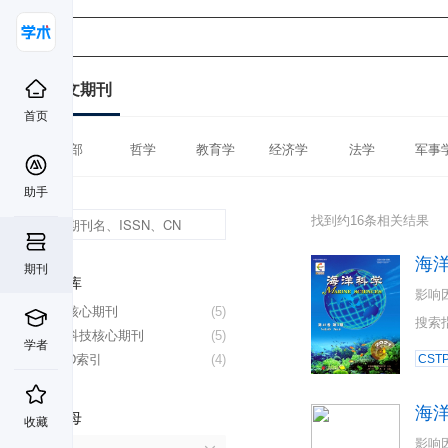
中文期刊
首页
全部
哲学
教育学
经济学
法学
军事
助手
找到约16条相关结果
海
期刊
数据库
影响
北大核心期刊
(5)
搜索
中国科技核心期刊
(5)
学者
CSCD索引
(4)
CST
海
首字母
收藏
影响