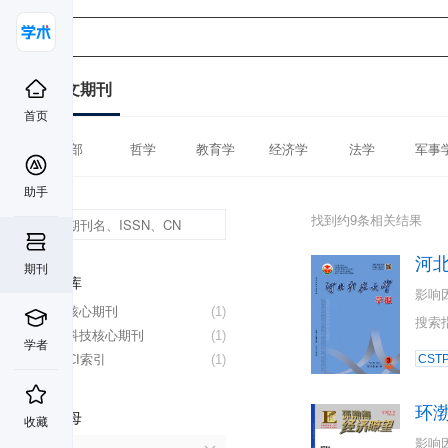
中文期刊
首页
全部
哲学
教育学
经济学
法学
军事
助手
找到约9条相关结果
河
期刊
数据库
影响
北大核心期刊
(1)
搜索
中国科技核心期刊
(1)
学者
CSSCI索引
(1)
CST
环
首字母
收藏
影响