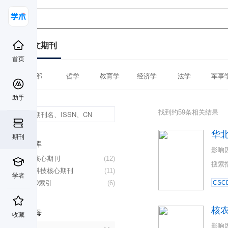
中文期刊
首页
全部
哲学
教育学
经济学
法学
军事
助手
找到约59条相关结果
华
期刊
数据库
影响
北大核心期刊
(12)
搜索
中国科技核心期刊
(11)
学者
CSCD索引
(6)
CSC
核
首字母
收藏
影响