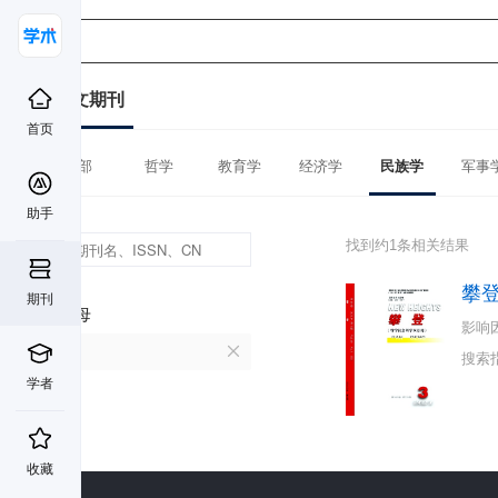
中文期刊
首页
全部
哲学
教育学
经济学
民族学
军事
助手
找到约1条相关结果
攀
期刊
首字母
影响
P
搜索
学者
收藏