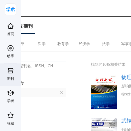
中文期刊
首页
全部
哲学
教育学
经济学
法学
军事
助手
找到约10条相关结果
物
期刊
首字母
影响
W
搜索
学者
武
收藏
影响