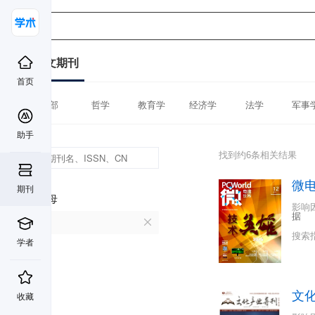
中文期刊
首页
全部
哲学
教育学
经济学
法学
军事
助手
找到约6条相关结果
微
期刊
首字母
影响
据
W
搜索
学者
文
收藏