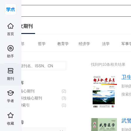
中文期刊
首页
全部
哲学
教育学
经济学
法学
军事
助手
找到约10条相关结果
卫
期刊
数据库
影响
北大核心期刊
(2)
搜索
中国科技核心期刊
(3)
学者
CSCD索引
(1)
武
首字母
收藏
影响