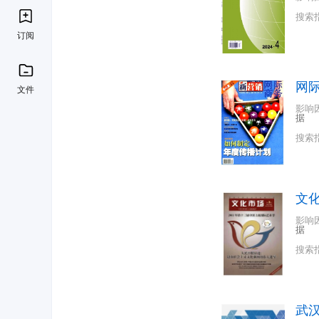
搜索
订阅
网
文件
影响
据
搜索
文
影响
据
搜索
武