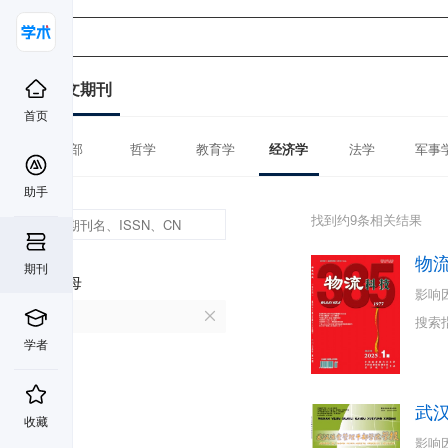
中文期刊
首页
全部
哲学
教育学
经济学
法学
军事
助手
找到约9条相关结果
物
期刊
首字母
影响
W
搜索
学者
武
收藏
影响