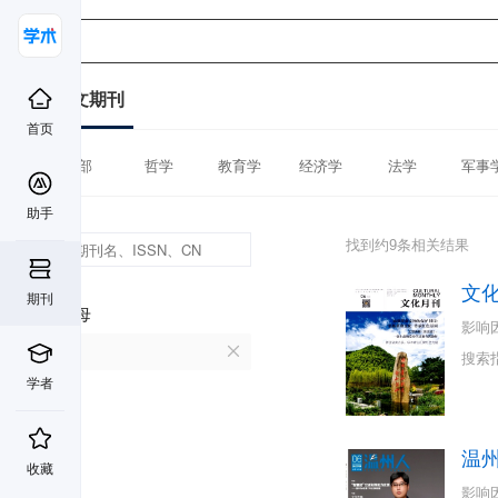
中文期刊
首页
全部
哲学
教育学
经济学
法学
军事
助手
找到约9条相关结果
文
期刊
首字母
影响
W
搜索
学者
温
收藏
影响