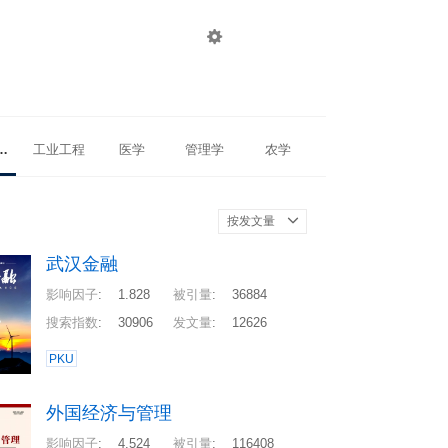

登录
注册
技术史
工业工程
医学
管理学
农学
按发文量
武汉金融
影响因子
:
1.828
被引量
:
36884
搜索指数
:
30906
发文量
:
12626
PKU
外国经济与管理
影响因子
:
4.524
被引量
:
116408