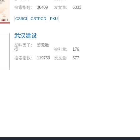
搜索指数
:
36409
发文量
:
6333
CSSCI
CSTPCD
PKU
武汉建设
影响因子
:
暂无数
据
被引量
:
176
搜索指数
:
119759
发文量
:
577