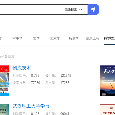
高级搜索
学
军事学
文学
艺术学
历史学
信息工程
科学
条相关结果
物流技术
影响因子
:
0.735
被引量
:
121848
搜索指数
:
77289
发文量
:
17286
武汉理工大学学报
影响因子
:
0.128
被引量
:
99041