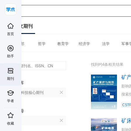
中文期刊
首页
全部
哲学
教育学
经济学
法学
军事
助手
找到约4条相关结果
矿
期刊
数据库
影响
中国科技核心期刊
搜索
学者
CST
首字母
矿
K
收藏
影响