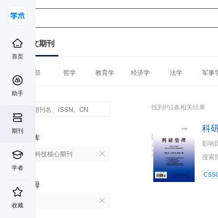
中文期刊
首页
全部
哲学
教育学
经济学
法学
军事
助手
找到约1条相关结果
科
期刊
数据库
影响
中国科技核心期刊
搜索
学者
CSSC
首字母
K
收藏