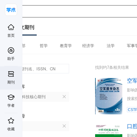
中文期刊
首页
全部
哲学
教育学
经济学
法学
军事
助手
找到约7条相关结果
空
期刊
数据库
影响
中国科技核心期刊
搜索
学者
CST
首字母
口
K
收藏
影响