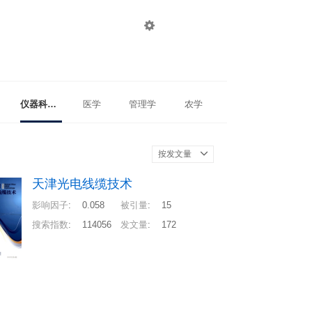

登录
注册
仪器科学与技术
医学
管理学
农学
按发文量
天津光电线缆技术
影响因子
:
0.058
被引量
:
15
搜索指数
:
114056
发文量
:
172