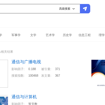
高级搜索
学
军事学
文学
艺术学
历史学
信息工程
理学
条相关结果
通信与广播电视
影响因子
:
0.188
被引量
:
371
搜索指数
:
100468
发文量
:
367
通信与计算机
影响因子
:
暂无数